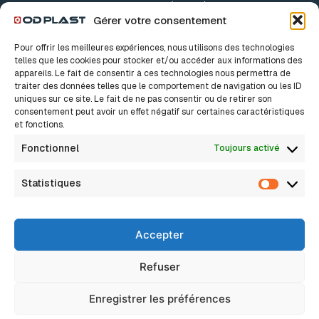
Accessoires
Gérer votre consentement
Accessoires Drains
Pour offrir les meilleures expériences, nous utilisons des technologies
Accessoires TPC
telles que les cookies pour stocker et/ou accéder aux informations des
appareils. Le fait de consentir à ces technologies nous permettra de
traiter des données telles que le comportement de navigation ou les ID
Nos solutions
A propos
uniques sur ce site. Le fait de ne pas consentir ou de retirer son
consentement peut avoir un effet négatif sur certaines caractéristiques
Notre histoire
Bâtiment
et fonctions.
Nos valeurs
Innovation, c’est sacré
Industrie
Fonctionnel
Toujours activé
Nos métiers
Nous rejoindre
Assainissement Eaux pluviales
Actualités
Statistiques
FAQ
Statisti
Assainissement Non Collectif
Assainissement Collectif
Accepter
Réseaux Secs
Drainage
Refuser
Eau potable / Adduction d’eau
Enregistrer les préférences
2026 © Tous droits reservés
Mentions légales