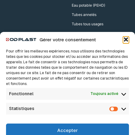
Eau potable (PEHD)
Tubes annelés
Tubes tous usages
Accessoires
Gérer votre consentement
Accessoires Drains
Pour offrir les meilleures expériences, nous utilisons des technologies
Accessoires TPC
telles que les cookies pour stocker et/ou accéder aux informations des
appareils. Le fait de consentir à ces technologies nous permettra de
traiter des données telles que le comportement de navigation ou les ID
Nos solutions
A propos
uniques sur ce site. Le fait de ne pas consentir ou de retirer son
consentement peut avoir un effet négatif sur certaines caractéristiques
Notre histoire
Bâtiment
et fonctions.
Nos valeurs
Innovation, c’est sacré
Industrie
Fonctionnel
Toujours activé
Nos métiers
Nous rejoindre
Assainissement Eaux pluviales
Actualités
Statistiques
FAQ
Statisti
Assainissement Non Collectif
Assainissement Collectif
Accepter
Réseaux Secs