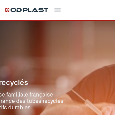
Aller
au
contenu
 recyclés
e familiale française
France des tubes recyclés
tifs durables.