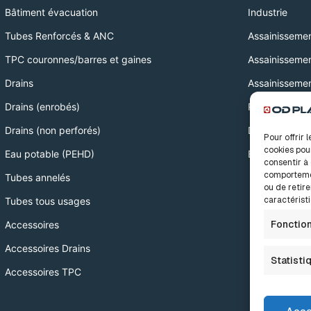
Bâtiment évacuation
Industrie
Tubes Renforcés & ANC
Assainissemen
TPC couronnes/barres et gaines
Assainissemen
Drains
Assainissemen
Drains (enrobés)
Réseaux Sec
Drains (non perforés)
Drainage
Pour offrir 
cookies pou
Eau potable (PEHD)
Eau potable /
consentir à
comportemen
Tubes annelés
ou de retire
caractéristi
Tubes tous usages
Fonctio
Accessoires
Accessoires Drains
Statisti
Accessoires TPC