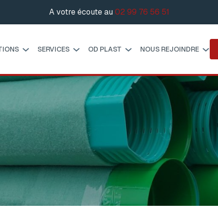
A votre écoute au
02 99 76 56 51
TIONS
SERVICES
OD PLAST
NOUS REJOINDRE