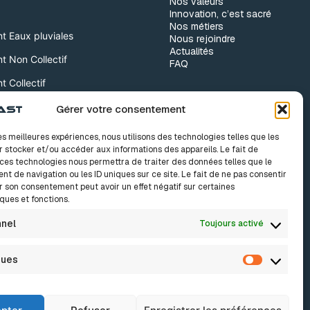
Nos valeurs
Innovation, c’est sacré
Nos métiers
t Eaux pluviales
Nous rejoindre
Actualités
t Non Collectif
FAQ
t Collectif
s
Gérer votre consentement
les meilleures expériences, nous utilisons des technologies telles que les
r stocker et/ou accéder aux informations des appareils. Le fait de
 Adduction d’eau
 ces technologies nous permettra de traiter des données telles que le
t de navigation ou les ID uniques sur ce site. Le fait de ne pas consentir
r son consentement peut avoir un effet négatif sur certaines
ques et fonctions.
nnel
Toujours activé
ques
Statistiq