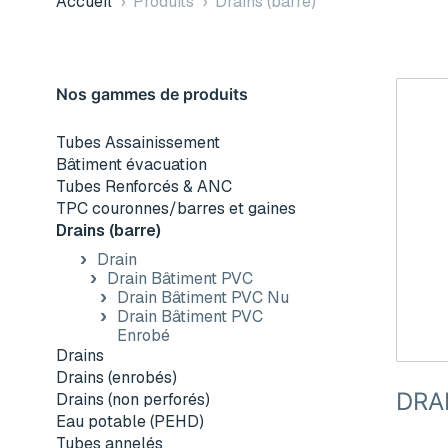
Accueil
›
Produits
›
Drains (barre)
Nos gammes de produits
Tubes Assainissement
Bâtiment évacuation
Tubes Renforcés & ANC
TPC couronnes/barres et gaines
Drains (barre)
Drain
Drain Bâtiment PVC
Drain Bâtiment PVC Nu
Drain Bâtiment PVC
Enrobé
Drains
Drains (enrobés)
DRA
Drains (non perforés)
Eau potable (PEHD)
Tubes annelés