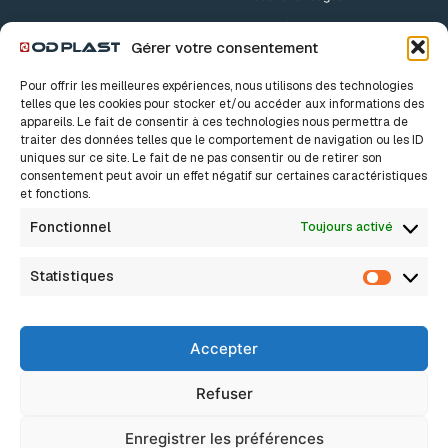
Accessoires
Gérer votre consentement
Accessoires Drains
Pour offrir les meilleures expériences, nous utilisons des technologies
Accessoires TPC
telles que les cookies pour stocker et/ou accéder aux informations des
appareils. Le fait de consentir à ces technologies nous permettra de
traiter des données telles que le comportement de navigation ou les ID
Nos solutions
A propos
uniques sur ce site. Le fait de ne pas consentir ou de retirer son
consentement peut avoir un effet négatif sur certaines caractéristiques
Notre histoire
Bâtiment
et fonctions.
Nos valeurs
Innovation, c’est sacré
Industrie
Fonctionnel
Toujours activé
Nos métiers
Nous rejoindre
Assainissement Eaux pluviales
Actualités
Statistiques
FAQ
Statisti
Assainissement Non Collectif
Assainissement Collectif
Accepter
Réseaux Secs
Drainage
Refuser
Eau potable / Adduction d’eau
Enregistrer les préférences