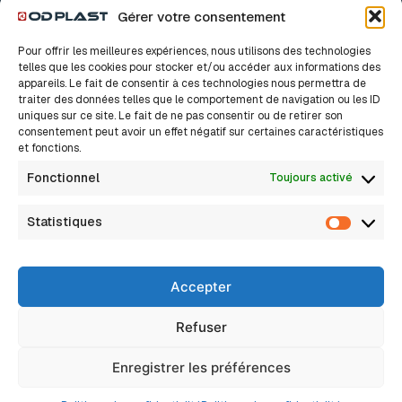
Gérer votre consentement
Accessoires Drains
Pour offrir les meilleures expériences, nous utilisons des technologies
Accessoires TPC
telles que les cookies pour stocker et/ou accéder aux informations des
appareils. Le fait de consentir à ces technologies nous permettra de
traiter des données telles que le comportement de navigation ou les ID
Nos solutions
A propos
uniques sur ce site. Le fait de ne pas consentir ou de retirer son
consentement peut avoir un effet négatif sur certaines caractéristiques
Notre histoire
Bâtiment
et fonctions.
Nos valeurs
Innovation, c’est sacré
Industrie
Fonctionnel
Toujours activé
Nos métiers
Nous rejoindre
Assainissement Eaux pluviales
Actualités
Statistiques
FAQ
Statisti
Assainissement Non Collectif
Assainissement Collectif
Accepter
Réseaux Secs
Drainage
Refuser
Eau potable / Adduction d’eau
Enregistrer les préférences
2026 © Tous droits reservés
Mentions légales
Politique de confidentialité