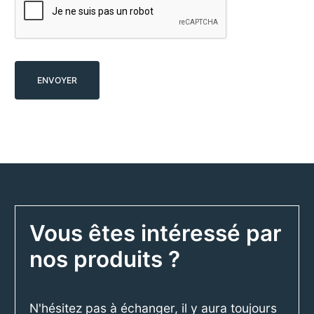
a
p
t
c
h
a
Vous êtes intéressé par
nos produits ?
N'hésitez pas à échanger, il y aura toujours