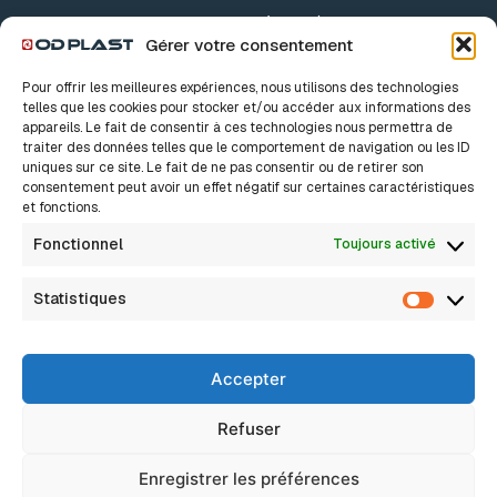
Accessoires
Gérer votre consentement
Accessoires Drains
Pour offrir les meilleures expériences, nous utilisons des technologies
Accessoires TPC
telles que les cookies pour stocker et/ou accéder aux informations des
appareils. Le fait de consentir à ces technologies nous permettra de
traiter des données telles que le comportement de navigation ou les ID
Nos solutions
A propos
uniques sur ce site. Le fait de ne pas consentir ou de retirer son
consentement peut avoir un effet négatif sur certaines caractéristiques
Notre histoire
Bâtiment
et fonctions.
Nos valeurs
Innovation, c’est sacré
Industrie
Fonctionnel
Toujours activé
Nos métiers
Nous rejoindre
Assainissement Eaux pluviales
Actualités
Statistiques
FAQ
Statisti
Assainissement Non Collectif
Assainissement Collectif
Accepter
Réseaux Secs
Drainage
Refuser
Eau potable / Adduction d’eau
Enregistrer les préférences