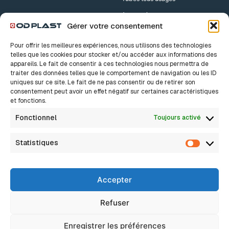
Accessoires
Gérer votre consentement
Accessoires Drains
Pour offrir les meilleures expériences, nous utilisons des technologies
Accessoires TPC
telles que les cookies pour stocker et/ou accéder aux informations des
appareils. Le fait de consentir à ces technologies nous permettra de
traiter des données telles que le comportement de navigation ou les ID
Nos solutions
A propos
uniques sur ce site. Le fait de ne pas consentir ou de retirer son
consentement peut avoir un effet négatif sur certaines caractéristiques
Notre histoire
Bâtiment
et fonctions.
Nos valeurs
Innovation, c’est sacré
Industrie
Fonctionnel
Toujours activé
Nos métiers
Nous rejoindre
Assainissement Eaux pluviales
Actualités
Statistiques
FAQ
Statisti
Assainissement Non Collectif
Assainissement Collectif
Accepter
Réseaux Secs
Drainage
Refuser
Eau potable / Adduction d’eau
Enregistrer les préférences