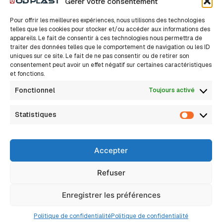
Gérer votre consentement
Accessoires Drains
Pour offrir les meilleures expériences, nous utilisons des technologies
Accessoires TPC
telles que les cookies pour stocker et/ou accéder aux informations des
appareils. Le fait de consentir à ces technologies nous permettra de
traiter des données telles que le comportement de navigation ou les ID
Nos solutions
A propos
uniques sur ce site. Le fait de ne pas consentir ou de retirer son
consentement peut avoir un effet négatif sur certaines caractéristiques
Notre histoire
Bâtiment
et fonctions.
Nos valeurs
Innovation, c’est sacré
Industrie
Fonctionnel
Toujours activé
Nos métiers
Nous rejoindre
Assainissement Eaux pluviales
Actualités
Statistiques
FAQ
Statisti
Assainissement Non Collectif
Assainissement Collectif
Accepter
Réseaux Secs
Drainage
Refuser
Eau potable / Adduction d’eau
Enregistrer les préférences
2026 © Tous droits reservés
Mentions légales
Politique de confidentialité
Politique de confidentialité
Politique de confidentialité