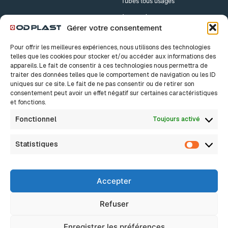
Tubes tous usages
Accessoires
Gérer votre consentement
Accessoires Drains
Pour offrir les meilleures expériences, nous utilisons des technologies
Accessoires TPC
telles que les cookies pour stocker et/ou accéder aux informations des
appareils. Le fait de consentir à ces technologies nous permettra de
traiter des données telles que le comportement de navigation ou les ID
Nos solutions
A propos
uniques sur ce site. Le fait de ne pas consentir ou de retirer son
consentement peut avoir un effet négatif sur certaines caractéristiques
Notre histoire
Bâtiment
et fonctions.
Nos valeurs
Innovation, c’est sacré
Industrie
Fonctionnel
Toujours activé
Nos métiers
Nous rejoindre
Assainissement Eaux pluviales
Actualités
Statistiques
FAQ
Statisti
Assainissement Non Collectif
Assainissement Collectif
Accepter
Réseaux Secs
Drainage
Refuser
Eau potable / Adduction d’eau
Enregistrer les préférences