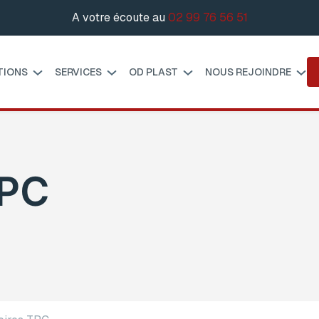
A votre écoute au
02 99 76 56 51
TIONS
SERVICES
OD PLAST
NOUS REJOINDRE
TPC