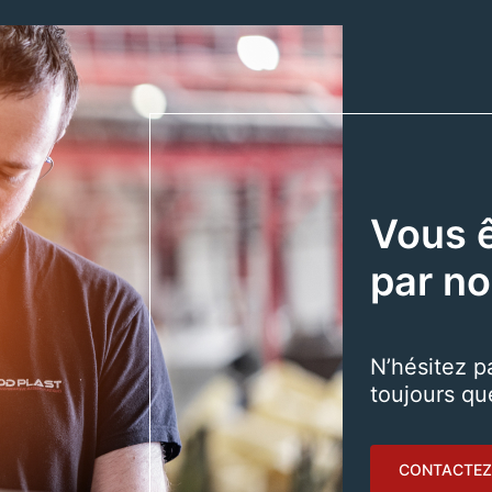
Vous ê
par no
N’hésitez p
toujours qu
CONTACTEZ