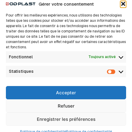
Gérer votre consentement
Accessoires Drains
Pour offrir les meilleures expériences, nous utilisons des technologies
Accessoires TPC
telles que les cookies pour stocker et/ou accéder aux informations des
appareils. Le fait de consentir à ces technologies nous permettra de
traiter des données telles que le comportement de navigation ou les ID
Nos solutions
A propos
uniques sur ce site. Le fait de ne pas consentir ou de retirer son
consentement peut avoir un effet négatif sur certaines caractéristiques
Notre histoire
Bâtiment
et fonctions.
Nos valeurs
Innovation, c’est sacré
Industrie
Fonctionnel
Toujours activé
Nos métiers
Nous rejoindre
Assainissement Eaux pluviales
Actualités
Statistiques
FAQ
Statisti
Assainissement Non Collectif
Assainissement Collectif
Accepter
Réseaux Secs
Drainage
Refuser
Eau potable / Adduction d’eau
Enregistrer les préférences
2026 © Tous droits reservés
Mentions légales
Politique de confidentialité
Politique de confidentialité
Politique de confidentialité